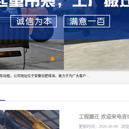
安徽信多多吊装搬运有限公司，主营吊装搬运,工厂搬迁，叉车出租，公司地址位于安徽合肥瑶海，致力于为广大客户提供优质的产品/服务，如果您对我公司的产品服务感兴趣，请联系[安徽信多多吊装搬运有限公司]，期待您的来电。
工程搬迁 欢迎来电咨
更新时间：2026-08-08 浏