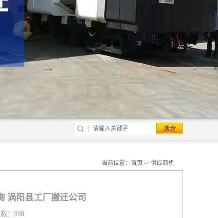
当前位置：
首页
->
供应商机
询 涡阳县工厂搬迁公司
览数：808