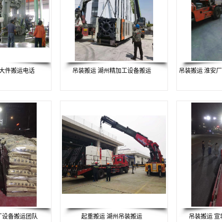
山大件搬运电话
吊装搬运 湖州精加工设备搬运
吊装搬运 淮安
厂设备搬运团队
起重搬运 湖州吊装搬运
吊装搬运 