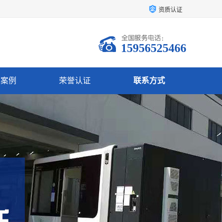
资质认证
15956525466
户案例
荣誉认证
联系方式