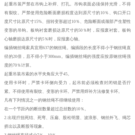
起重吊装严禁在吊钩上补焊、打孔。吊钩表面必须保持光滑，不得
有裂纹。严禁使用危险断面磨损程度达到原尺寸的10％、钩口开口
度尺寸比原尺寸15%、扭转变形超过10％、危险断面或颈部产生塑性
变形的吊钩。板钩衬套磨损达原尺寸的50％时，应报废衬套。板钩
心轴磨损达原尺寸的5％时，应报废心轴。
编插钢丝绳索具宜用637的钢丝绳。编插段的长度不得小于钢丝绳直
径的20倍，且不得小于300mm。编插钢丝绳的强度应按原钢丝绳强
度的70％计算。
起重吊装吊索的水平夹角应大于45。
使用卡环时，严禁卡环侧向受力，起吊前必须检查封闭销是否拧
紧。不得使用有裂纹、变形的卡环。严禁用焊补方法修复卡环。
凡有下列情况之一的钢丝绳不得继续使用：
在一个节距内的断丝数量超过总丝数的10％。
2.出现拧扭死结、死弯、压扁、股松明显、波浪形、钢丝外飞、绳芯
挤出以及断股等现象。