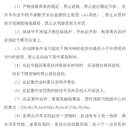
（1）严格按载荷表的规定，禁止超载，禁止超过额定力矩。 在
吊车作业中绝不能断开全自超重防止装置（acs系统），禁止从臂杆
前方或侧面拖曳载荷，禁止从驾驶室前方吊货。
（2）操纵中不准猛力推拉操纵杆，开始起升前，检查离合器杆
必须处于断开位置上。
（3）自由降落作业只能在下降吊钩时或所吊载荷小于许用荷的
30%时使用，禁止在自由下落中紧急制动。
（4）当起吊载荷要悬挂停留校长时间时，应该锁住卷筒鼓轮。
但在下降货物时禁止锁住鼓轮。
（5）在起重作业时要注意鸣号警告。
（6）在起重作业范围内除信号员外其他人不得进入。
（7）在起重作业时，要避免触电事故，臂杆顶部与线路中心的
距离为：①6.6kv为3m②66kv为5m③275kv为10m。
（8）若两台吊车共同起吊一货物时，必须有专人统一指挥，两
台吊车性能、速度应相同，各自分担的载荷值，应小于一台吊车的