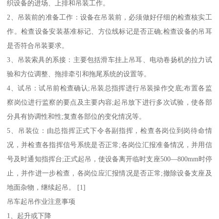
织设备的进场、上排和吊装工作。
2、吊装前的准备工作：设备在吊装前，必须做好仔细的检查核实工
作。检查设备安装基准标记、方位线标记是否正确;检查设备的吊耳
是否符合吊装要求。
3、吊装索具的系接：主要包括滑车挂上吊耳、电动卷扬机的拉力试
验和方位调整、拖排牵引和拖尾系统的设置等。
4、试吊：试吊前检查确认;吊装总指挥进行吊装操作交底;布置各监
察岗位进行监察的要点及主要内容;起吊放下进行多次试验，使各部
分具有协调性和性;复查各部位的变化情况等。
5、吊装位：由总指挥正式下令各副指挥，检查各岗位到岗待命情
况，并检查各指挥信号系统是否正常;各岗位汇报准备情况，并用信
号及时通知指挥台;正式起吊，使设备离开临时支座500—800mm时停
止，并作进一步检查，各岗位应汇报情况是否正常;撤除设备支座及
地面杂物，继续起吊。 [1]
吊车起吊作业注意事项
1、起升或下降