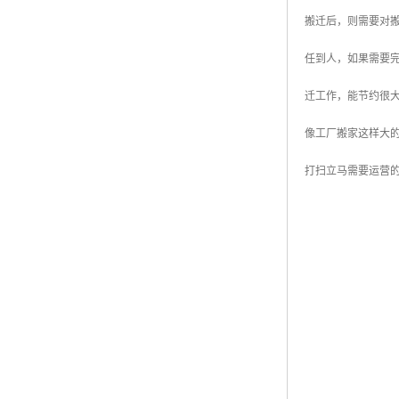
搬迁后，则需要对
任到人，如果需要
迁工作，能节约很
像工厂搬家这样大
打扫立马需要运营