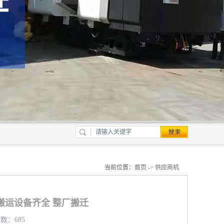
当前位置：
首页
->
供应商机
搬运设备齐全 整厂搬迁
览数：685