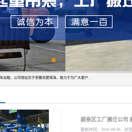
安徽信多多吊装搬运有限公司，主营吊装搬运,工厂搬迁，叉车出租，公司地址位于安徽合肥瑶海，致力于为广大客户提供优质的产品/服务，如果您对我公司的产品服务感兴趣，请联系[安徽信多多吊装搬运有限公司]，期待您的来电。
颍泉区工厂搬迁公司 
更新时间：2026-08-06 浏