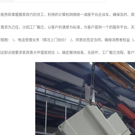
并能熟练掌握搬家技巧的员工，利用的计算机网络统一调度平台近派车，确保及时、周
户需求为己任，沙田工厂搬迁，以客户的满意为标准，为客户提供一个的服务平台。天
程图： 1、电话受理业务（情况上门估价）. 2、同意后签定合同，确保消费者权益.
、到达卸点按要求家具等大件摆放到位. 5、确定搬场结束，无损坏，工厂搬迁流程，客户