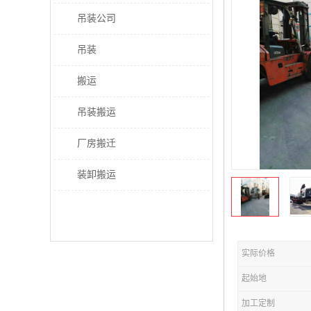
吊装公司
吊装
搬运
吊装搬运
厂房搬迁
装卸搬运
实际价格
起始地
加工定制