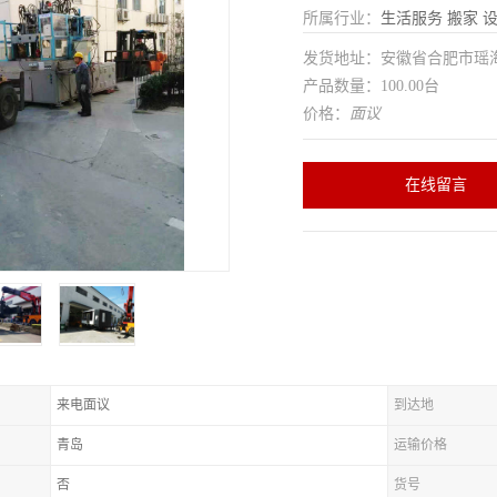
所属行业：
生活服务
搬家
发货地址：安徽省合肥市瑶
产品数量：100.00台
价格：
面议
在线留言
来电面议
到达地
青岛
运输价格
否
货号