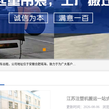
安徽信多多吊装搬运有限公司，主营吊装搬运,工厂搬迁，叉车出租，公司地址位于安徽合肥瑶海，致力于为广大客户提供优质的产品/服务，如果您对我公司的产品服务感兴趣，请联系[安徽信多多吊装搬运有限公司]，期待您的来电。
江苏注塑机搬运一站式
更新时间：2026-08-06 浏