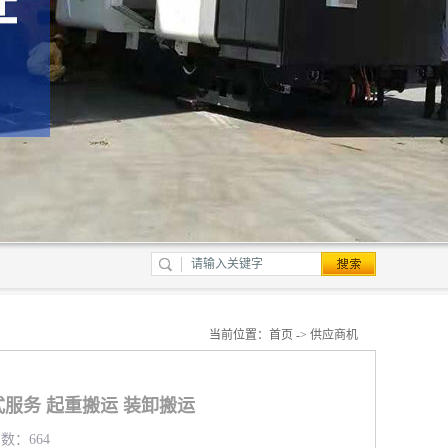
当前位置：
首页
->
供应商机
服务 起重搬运 装卸搬运
览数：664