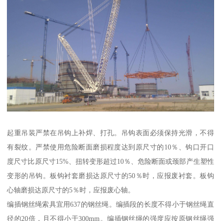
起重吊装严禁在吊钩上补焊、打孔。吊钩表面必须保持光滑，不得
有裂纹。严禁使用危险断面磨损程度达到原尺寸的10％、钩口开口
度尺寸比原尺寸15%、扭转变形超过10％、危险断面或颈部产生塑性
变形的吊钩。板钩衬套磨损达原尺寸的50％时，应报废衬套。板钩
心轴磨损达原尺寸的5％时，应报废心轴。
编插钢丝绳索具宜用637的钢丝绳。编插段的长度不得小于钢丝绳直
径的20倍，且不得小于300mm。编插钢丝绳的强度应按原钢丝绳强