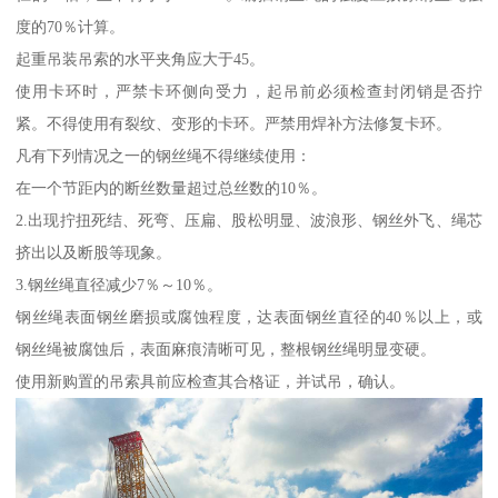
度的70％计算。
起重吊装吊索的水平夹角应大于45。
使用卡环时，严禁卡环侧向受力，起吊前必须检查封闭销是否拧
紧。不得使用有裂纹、变形的卡环。严禁用焊补方法修复卡环。
凡有下列情况之一的钢丝绳不得继续使用：
在一个节距内的断丝数量超过总丝数的10％。
2.出现拧扭死结、死弯、压扁、股松明显、波浪形、钢丝外飞、绳芯
挤出以及断股等现象。
3.钢丝绳直径减少7％～10％。
钢丝绳表面钢丝磨损或腐蚀程度，达表面钢丝直径的40％以上，或
钢丝绳被腐蚀后，表面麻痕清晰可见，整根钢丝绳明显变硬。
使用新购置的吊索具前应检查其合格证，并试吊，确认。