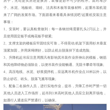
房子，无论是买房还是换房，装修是必不可少的程序。面对堆沙
子、水泥、地板砖、墙砖、洁具和木板等装修材料，起重吊装机迎
来了广阔的发展市场。下面跟着来看看具体情况吧!起重机安装注意
事项：
1、安装时，要认真检查做到：每一条钢丝绳需要扎头2只以上，并
且使用固定板手或梅花板手锁紧;
2、支撑支架的楼板应牢固结实可靠，不得晃动;机架下面用杉木垂直
顶紧加固，并用床绳绑好，以防止机台脱落掉下造成危险;
3、升降机起吊应注意周围凡有影响其吊装作业所伸出的模板，钢筋
和其他障碍物必须除去，以便吊装作业能畅通、无阻卡攀牵等现象;
4、高压电线、水泥、砂浆搅拌机，应远离吊机作业点10米以外，以
防止砂石、砖头、脱落飞溅等现象;
5、配备二名操作人员，进行实地作业，提吊，升降工作时严禁一切
其他人员进入工作场所，起吊到1米高时其他人员应立刻离开场地，
如遇行人通道应严禁通行，以确保。