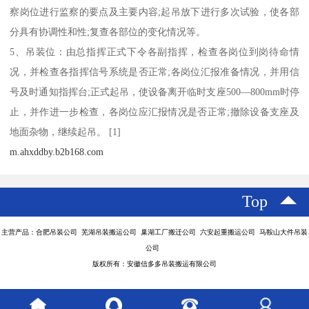
察岗位进行监察的要点及主要内容;起吊放下进行多次试验，使各部
分具有协调性和性;复查各部位的变化情况等。
5、吊装位：由总指挥正式下令各副指挥，检查各岗位到岗待命情
况，并检查各指挥信号系统是否正常;各岗位汇报准备情况，并用信
号及时通知指挥台;正式起吊，使设备离开临时支座500—800mm时停
止，并作进一步检查，各岗位应汇报情况是否正常;撤除设备支座及
地面杂物，继续起吊。 [1]
m.ahxddby.b2b168.com
Top
主营产品：合肥吊装公司 芜湖吊装搬运公司 巢湖工厂搬迁公司 六安起重搬运公司 马鞍山大件吊装
公司
版权所有：安徽信多多吊装搬运有限公司