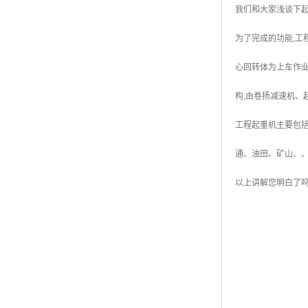
我们和大家浅谈下
为了完成的功能,工
心回转体为上车作业
构,由卷扬减速机、
工程起重机主要包
通、油田、矿山、、
以上讲解您明白了吗