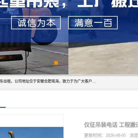
安徽信多多吊装搬运有限公司，主营吊装搬运,工厂搬迁，叉车出租，公司地址位于安徽合肥瑶海，致力于为广大客户提供优质的产品/服务，如果您对我公司的产品服务感兴趣，请联系[安徽信多多吊装搬运有限公司]，期待您的来电。
仪征吊装电话 工程搬
更新时间：2026-08-05 浏