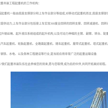
起重吊装工程起重机的工作机构：
程起重机一般由底座支撑部分和上车作业部分等组成,对移动式起重机而言,底座支撑部
提供动力;上车作业部分包括使上车实现360度全回转的回转支撑、回转减速机、回转
起升钢丝绳、起升液压系统组成的起升机构,以及可动力伸缩的主臂、副臂、转台、配
括汽车起重机、轮胎起重机、全路面起重机、随车起重机、履带式起重机、塔式起重机
钢铁、水电、以及各种工程建设等行业,是当前应用非常广泛的起重运输设备.
?我们起重吊装队伍在此恭候您的到来,愿与您取得,成为后的伙伴,共同开拓美好前程。