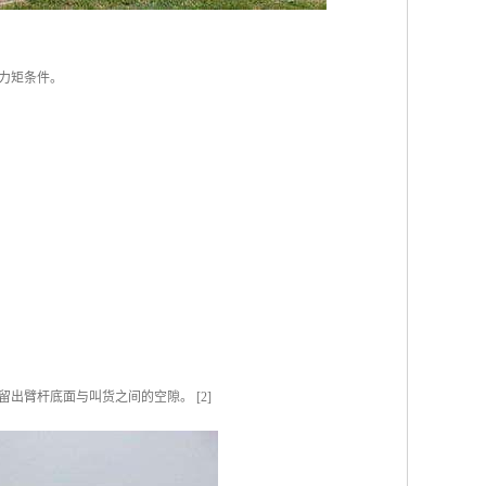
的力矩条件。
臂杆底面与叫货之间的空隙。 [2]