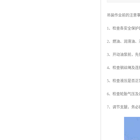
吊装作业前的注意
1、检查各安全保
2、燃油、润滑油
3、开动油泵前，
4、检查钢丝绳及
5、检查液压是否正
6、检查轮胎气压
7、调节支腿，务必