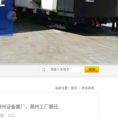
当前位置：
首页
->
供应商机
滁州设备搬厂，滁州工厂搬迁
数：3215