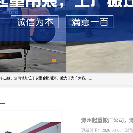
安徽信多多吊装搬运有限公司，主营吊装搬运,工厂搬迁，叉车出租，公司地址位于安徽合肥瑶海，致力于为广大客户提供优质的产品/服务，如果您对我公司的产品服务感兴趣，请联系[安徽信多多吊装搬运有限公司]，期待您的来电。
滁州起重搬厂公司，
更新时间：2026-08-05 浏览