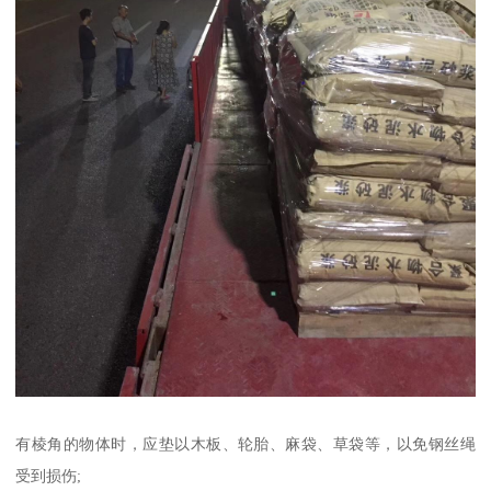
有棱角的物体时，应垫以木板、轮胎、麻袋、草袋等，以免钢丝绳
受到损伤;