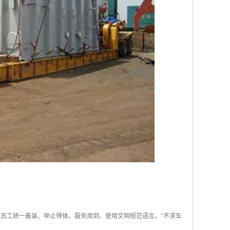
员工统一着装、举止得体、服务周到、使用文明规范语言。"不求车