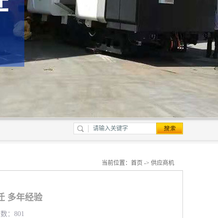
当前位置：
首页
->
供应商机
迁 多年经验
览数：801