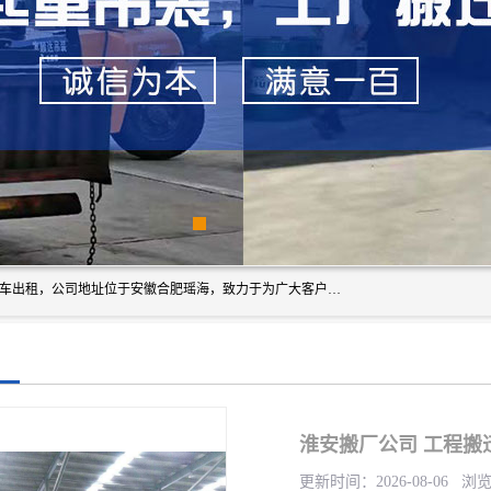
安徽信多多吊装搬运有限公司，主营吊装搬运,工厂搬迁，叉车出租，公司地址位于安徽合肥瑶海，致力于为广大客户提供优质的产品/服务，如果您对我公司的产品服务感兴趣，请联系[安徽信多多吊装搬运有限公司]，期待您的来电。
淮安搬厂公司 工程搬
更新时间：2026-08-06 浏