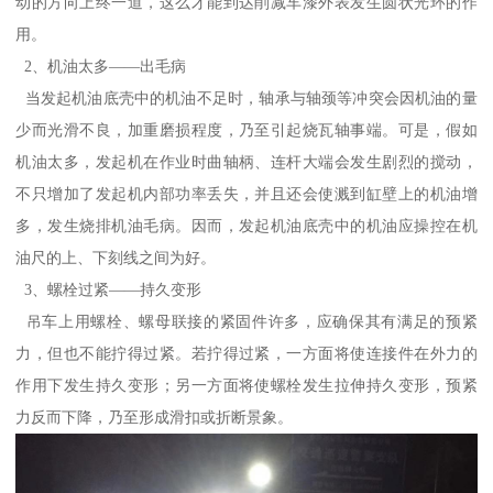
动的方向上终一道，这么才能到达削减车漆外表发生圆状光环的作
用。
2、机油太多——出毛病
当发起机油底壳中的机油不足时，轴承与轴颈等冲突会因机油的量
少而光滑不良，加重磨损程度，乃至引起烧瓦轴事端。可是，假如
机油太多，发起机在作业时曲轴柄、连杆大端会发生剧烈的搅动，
不只增加了发起机内部功率丢失，并且还会使溅到缸壁上的机油增
多，发生烧排机油毛病。因而，发起机油底壳中的机油应操控在机
油尺的上、下刻线之间为好。
3、螺栓过紧——持久变形
吊车上用螺栓、螺母联接的紧固件许多，应确保其有满足的预紧
力，但也不能拧得过紧。若拧得过紧，一方面将使连接件在外力的
作用下发生持久变形；另一方面将使螺栓发生拉伸持久变形，预紧
力反而下降，乃至形成滑扣或折断景象。