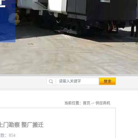
当前位置：
首页
->
供应商机
上门勘察 整厂搬迁
览数：854