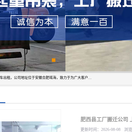
安徽信多多吊装搬运有限公司，主营吊装搬运,工厂搬迁，叉车出租，公司地址位于安徽合肥瑶海，致力于为广大客户提供优质的产品/服务，如果您对我公司的产品服务感兴趣，请联系[安徽信多多吊装搬运有限公司]，期待您的来电。
肥西县工厂搬迁公司 
更新时间：2026-08-08 浏