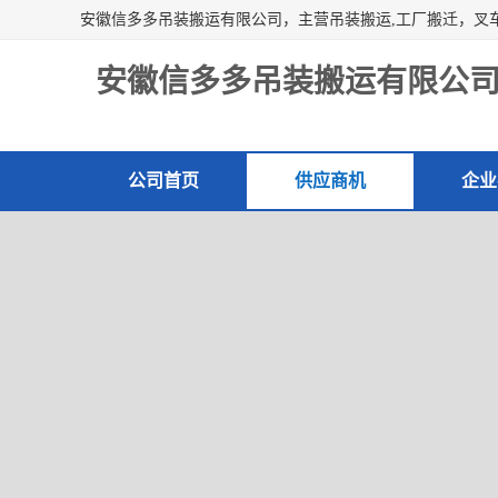
安徽信多多吊装搬运
公司首页
供应商机
企业