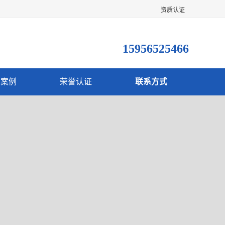
资质认证
15956525466
户案例
荣誉认证
联系方式