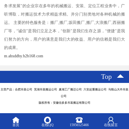
务求发展”的企业宗在多年的机械搬运、安装、定位工程业务中，广
听博取，对搬运技术力求精益求精。并分门别类地对各种机械的搬
运。 主要的特色服务是：搬厂,搬厂,坂田搬厂,搬厂,大浪搬厂,西丽搬
厂等，“诚信”是我们立足之本，“创新”是我们生存之源，“便捷”是我
们努力的方向，用户的满意是我们大的收益、用户的信赖是我们大
的成果。
m.ahxddby.b2b168.com
Top
主营产品：合肥吊装公司 芜湖吊装搬运公司 巢湖工厂搬迁公司 六安起重搬运公司 马鞍山大件吊装
公司
版权所有：安徽信多多吊装搬运有限公司
首页
在线QQ
15956525466
在线留言