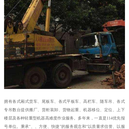
拥有各式厢式货车、尾板车、各式平板车、高栏车、随车吊、各式
专吊数台提供搬厂、货柜装卸、货物起重、机器移位、定位、上下
楼层及各种轻重型机器高难度作业服务。多年来，一直是114优先报
号单位。秉承“、、方便、快捷”的服务观念和“以质量求信誉、以服