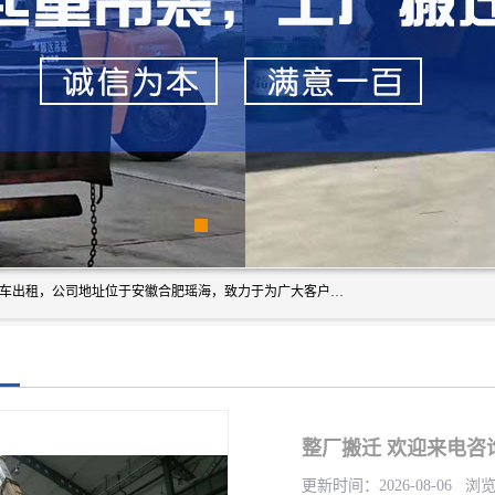
安徽信多多吊装搬运有限公司，主营吊装搬运,工厂搬迁，叉车出租，公司地址位于安徽合肥瑶海，致力于为广大客户提供优质的产品/服务，如果您对我公司的产品服务感兴趣，请联系[安徽信多多吊装搬运有限公司]，期待您的来电。
整厂搬迁 欢迎来电咨
更新时间：2026-08-06 浏