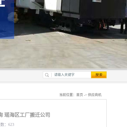
当前位置：
首页
->
供应商机
询 瑶海区工厂搬迁公司
览数：623