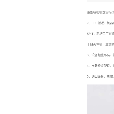
重型精密机器货柜(
2、工厂搬迁、机器
SMT，新塘工厂搬
十段火车机、立式铣
3、设备起重吊装、
4、市政桥梁架设，
5、进口设备、货