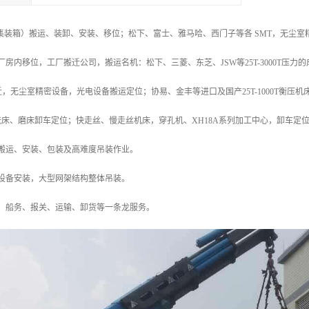
集装箱）搬运、装卸、安装、移位；松下、富士、雅马哈、西门子等各 SMT，无尘
厂房内移位，工厂搬迁公司，搬运名机：松下、三菱、东芝、JSW等25T-3000T压
迁，无尘室精密设备，光电设备搬运定位；协易、金丰等进口及国产25T-1000T衡压
床、磨床卸车定位；快走丝、慢走丝机床，穿孔机、XH18A系列加工中心，卸车定
搬运、安装、包装及高难度吊装作业。
设备安装，大型网架结构整体吊装。
物、船务、报关、运输、卸货等一条龙服务。