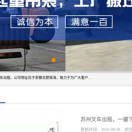
安徽信多多吊装搬运有限公司，主营吊装搬运,工厂搬迁，叉车出租，公司地址位于安徽合肥瑶海，致力于为广大客户提供优质的产品/服务，如果您对我公司的产品服务感兴趣，请联系[安徽信多多吊装搬运有限公司]，期待您的来电。
苏州叉车出租，一键
更新时间：2026-08-06 浏览