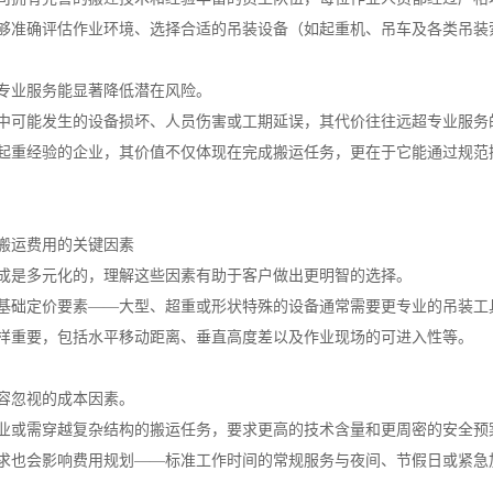
够准确评估作业环境、选择合适的吊装设备（如起重机、吊车及各类吊装
专业服务能显著降低潜在风险。
中可能发生的设备损坏、人员伤害或工期延误，其代价往往远超专业服务
起重经验的企业，其价值不仅体现在完成搬运任务，更在于它能通过规范
搬运费用的关键因素
成是多元化的，理解这些因素有助于客户做出更明智的选择。
基础定价要素——大型、超重或形状特殊的设备通常需要更专业的吊装工
样重要，包括水平移动距离、垂直高度差以及作业现场的可进入性等。
容忽视的成本因素。
业或需穿越复杂结构的搬运任务，要求更高的技术含量和更周密的安全预
求也会影响费用规划——标准工作时间的常规服务与夜间、节假日或紧急